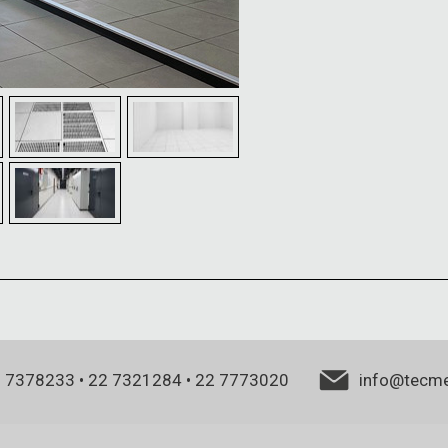
 7378233
•
22 7321284
•
22 7773020
info@tecm